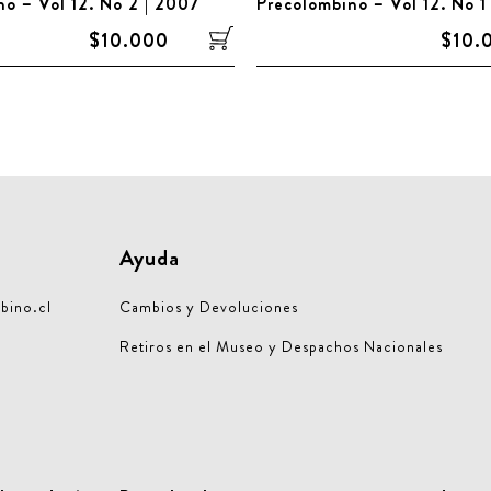
no – Vol 12. No 2 | 2007
Precolombino – Vol 12. No 1
$10.000
$10.
Ayuda
bino.cl
Cambios y Devoluciones
Retiros en el Museo y Despachos Nacionales