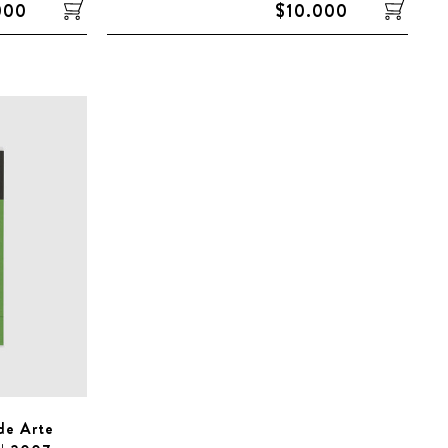
000
$10.000
de Arte