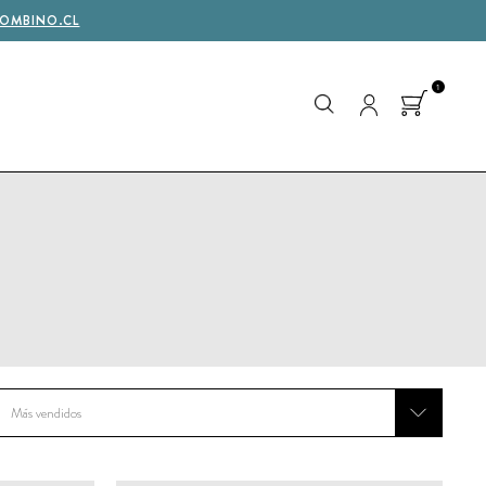
OMBINO.CL
1