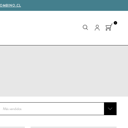
OMBINO.CL
1