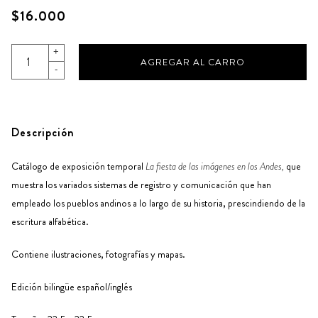
$16.000
+
AGREGAR AL CARRO
-
Descripción
Catálogo de exposición temporal
La fiesta de las imágenes en los Andes,
que
muestra los variados sistemas de registro y comunicación que han
empleado los pueblos andinos a lo largo de su historia, prescindiendo de la
escritura alfabética.
Contiene ilustraciones, fotografías y mapas.
Edición bilingüe español/inglés